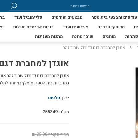
עודפים ומבצעי בית ספר
מבצעים ועודפים
פליימוביל ועוד
ברי
ם
משחקי הרכבה
צעצועים ועוד
בובות אביזרים ועגלות
יצ
פתחות
מותגים
שובר מתנה
מתנות מענינות
אוגדן למחברת דגם כדורגל שחור זהב
אוגדן למחברת דגם 
במחברות בית הספר. מומלץ במיוחד לתלמ
יצרן:
פלפוט
מק"ט:
255349
מחיר מקורי:
25.00 ₪