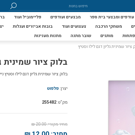
עודפים ומבצעי בית ספר
מבצעים ועודפים
פליימוביל ועוד
ברי
ם
משחקי הרכבה
צעצועים ועוד
בובות אביזרים ועגלות
יצ
פתחות
מותגים
שובר מתנה
מתנות מענינות
 ציור שמינית גליון דגם לילו וסטיץ
בלוק ציור שמינית ג
בלוק ציור שמינית גליון דגם לילו וסטיץ נייר בריסטול משובח 12 דף
יצרן:
פלפוט
מק"ט:
255482
מחיר מקורי:
20.00 ₪
מחיר:
12.00 ₪