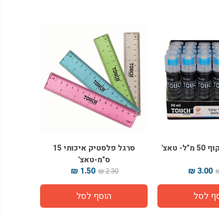
- טאצ'
סרגל פלסטיק איכותי 15
ס"מ-טאצ'
1.50 ₪
3.00 ₪
2.30 ₪