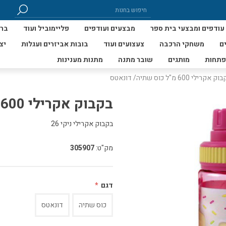
עודפים ומבצעי בית ספר
מבצעים ועודפים
פליימוביל ועוד
ברי
ם
משחקי הרכבה
צעצועים ועוד
בובות אביזרים ועגלות
יצ
פתחות
מותגים
שובר מתנה
מתנות מענינות
 אקרילי 600 מ"ל כוס שתיה/ דונאטס
בקבוק אקרילי 600 מ"ל כוס שתיה/ דונאטס
בקבוק אקרילי ניקי 26
מק"ט:
305907
דגם
*
כוס שתיה
דונאטס