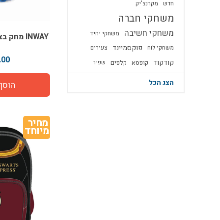
חדש
מקרנצ'יק
משחקי חברה
משחקי חשיבה
משחקי יחיד
INWAY מחק בצורת צבעי פסטל
פוקסמיינד
משחקי לוח
צעירים
00 ₪
קודקוד
קופסא
קלפים
שפיר
הצג הכל
מחיר 
מיוחד