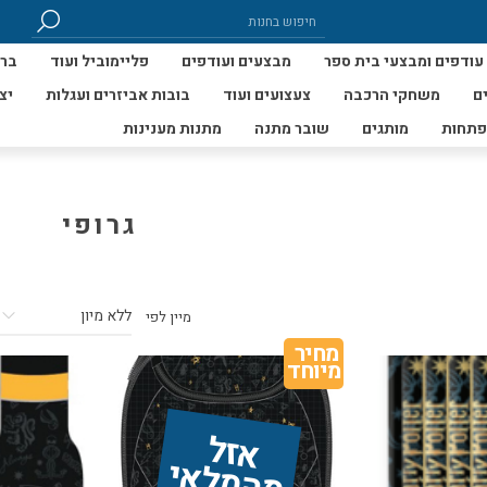
עודפים ומבצעי בית ספר
מבצעים ועודפים
פליימוביל ועוד
ברי
ם
משחקי הרכבה
צעצועים ועוד
בובות אביזרים ועגלות
יצ
פתחות
מותגים
שובר מתנה
מתנות מענינות
גרופי
מיין לפי
מחיר 
מיוחד
אז
ל 
מ
ה
מ
ל
אי