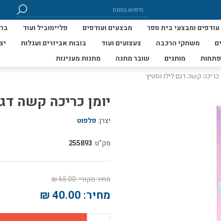
עודפים ומבצעי בית ספר
מבצעים ועודפים
פליימוביל ועוד
ברי
ם
משחקי הרכבה
צעצועים ועוד
בובות אביזרים ועגלות
יצ
פתחות
מותגים
שובר מתנה
מתנות מענינות
 כריכה קשה דגם לילו וסטיץ
יומן כריכה קשה דגם
יצרן:
פלפוט
מק"ט:
255893
מחיר מקורי:
65.00 ₪
מחיר:
40.00 ₪