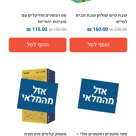
שבת טיש שולחן שבת מבית
סט רעשנים מוזיקלים עם
לחיים
מנגינות יהודיות
115.00 ₪
160.00 ₪
150.00 ₪
230.00 ₪
אז
ל 
מ
ה
מ
ל
אז
ל 
מ
ה
מ
ל
אי
אי
ספר מושגים ראשונים שלי –
משחק קלפים סחרחורת