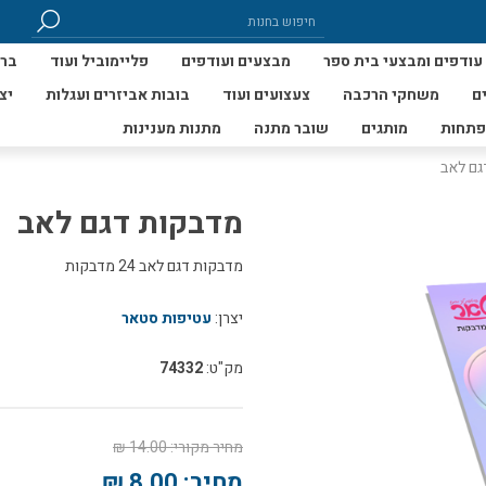
עודפים ומבצעי בית ספר
מבצעים ועודפים
פליימוביל ועוד
ברי
ם
משחקי הרכבה
צעצועים ועוד
בובות אביזרים ועגלות
יצ
פתחות
מותגים
שובר מתנה
מתנות מענינות
גם לאב
מדבקות דגם לאב
מדבקות דגם לאב 24 מדבקות
יצרן:
עטיפות סטאר
מק"ט:
74332
מחיר מקורי:
14.00 ₪
מחיר:
8.00 ₪