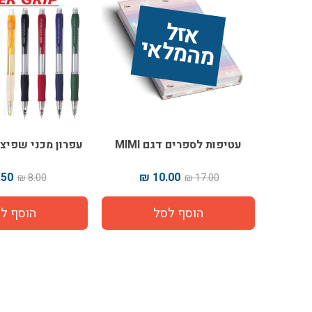
אז
ל 
מ
ה
מ
ל
אי
עטיפות לספרים דגם MIMI
עפרון מכני שפיצים 
50 ₪
10.00 ₪
8.00 ₪
17.00 ₪