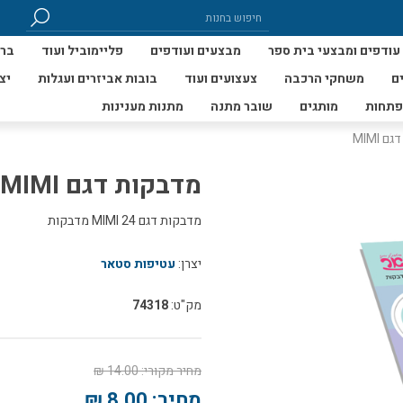
עודפים ומבצעי בית ספר
מבצעים ועודפים
פליימוביל ועוד
ברי
ם
משחקי הרכבה
צעצועים ועוד
בובות אביזרים ועגלות
יצ
פתחות
מותגים
שובר מתנה
מתנות מענינות
 MIMI
מדבקות דגם MIMI
מדבקות דגם MIMI 24 מדבקות
יצרן:
עטיפות סטאר
מק"ט:
74318
מחיר מקורי:
14.00 ₪
מחיר:
8.00 ₪