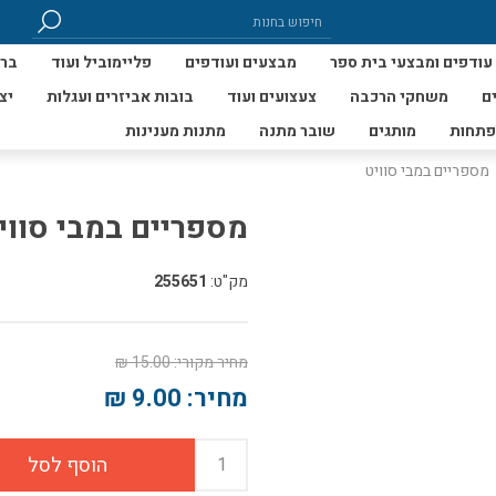
עודפים ומבצעי בית ספר
מבצעים ועודפים
פליימוביל ועוד
ברי
ם
משחקי הרכבה
צעצועים ועוד
בובות אביזרים ועגלות
יצ
פתחות
מותגים
שובר מתנה
מתנות מענינות
מספריים במבי סוויט
מספריים במבי סווי
מק"ט:
255651
מחיר מקורי:
15.00 ₪
מחיר:
9.00 ₪