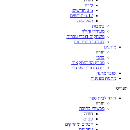
לידה
0-6 חודשים
6-12 חודשים
מעל שנה
בימבות
מעודדי זחילה
משחקים דוברי עברית
צעצועי התפתחות
מותגים
חזרה
ברבי
מפרץ ההרפתקאות
בית הבובות של גבי
שובר מתנה
מתנות מענינות
תפריט
חזרה לבית ספר
חזרה
מכשירי כתיבה
חזרה
עטים
דבקים ומהדקים
עפרונות