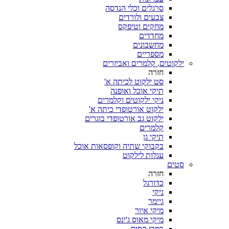
סרגלים וכלי הנדסה
צבעים ולורדים
מחקים וטיפקס
מחדדים
מחשבונים
מספריים
ילקוטים, קלמרים ואביזרים
חזרה
סט ילקוט לכיתה א'
תיקי אוכל ואופנה
ניקי ילקוטים וקלמרים
ילקוט אורטופדי כיתה א'
ילקוט גב אורטופדי בוגרים
קלמרים
תיקי גן
בקבוקי שתיה וקופסאות אוכל
עגלות לילקוט
סטים
חזרה
כדורגל
ניקי
גיימר
מיקי איור
מיקי מאוס ג'ינס
במבי קסום