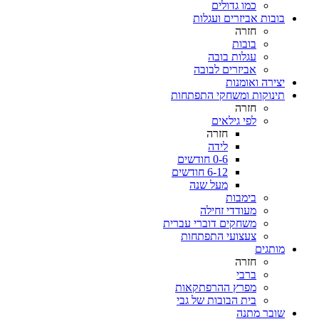
כמו גדולים
בובות אביזרים ועגלות
חזרה
בובות
עגלות בובה
אביזרים לבובה
יצירה ואומנות
תינוקות ומשחקי התפתחות
חזרה
לפי גילאים
חזרה
לידה
0-6 חודשים
6-12 חודשים
מעל שנה
בימבות
מעודדי זחילה
משחקים דוברי עברית
צעצועי התפתחות
מותגים
חזרה
ברבי
מפרץ ההרפתקאות
בית הבובות של גבי
שובר מתנה