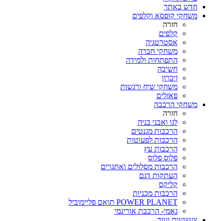
חדש באתר
משחקי קופסא וקלפים
חזרה
קלפים
אסטרטגיה
משחקי חברה
התפתחות ולמידה
חשיבה
זיכרון
משחקי שיח ורגשות
פאזלים
משחקי הרכבה
חזרה
לגו ואבני בניה
הרכבות מגנטים
הרכבות לפעוטות
הרכבות עץ
פלוס פלוס
הרכבות מסלולים ואתגרים
העתקות דגם
קליקס
הרכבות מכניות
POWER PLANET תואם פליימוביל
גאמי- הרכבת אוריגמי
צעצועים ועוד