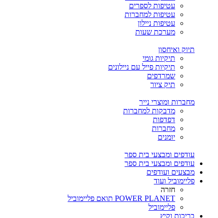
עטיפות לספרים
עטיפות למחברות
עטיפות ניילון
מערכת שעות
תיוק ואיחסון
תיקיות גומי
תיקיות פייל עם ניילונים
שמרדפים
תיק ציור
מחברות ומוצרי נייר
מדבקות למחברות
דפדפות
מחברות
יומנים
עודפים ומבצעי בית ספר
עודפים ומבצעי בית ספר
מבצעים ועודפים
פליימוביל ועוד
חזרה
POWER PLANET תואם פליימוביל
פליימוביל
בריכות וקיץ