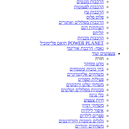
הרכבות מגנטים
הרכבות לפעוטות
הרכבות עץ
פלוס פלוס
הרכבות מסלולים ואתגרים
העתקות דגם
קליקס
הרכבות מכניות
POWER PLANET תואם פליימוביל
גאמי- הרכבת אוריגמי
צעצועים ועוד
חזרה
מדע ומחקר
בתי בובות ומטבחים
משחקים אלקטרוניים
פעילות וספורט
משחקי שלט ורובוטים
מכוניות מסלולים ושלטים
כלי נגינה
חיות צעצוע
משחקי דמיון
איפור לילדות
ספרים לילדים
גלגלים בימבות וקורקינטים
משחקים יהודיים