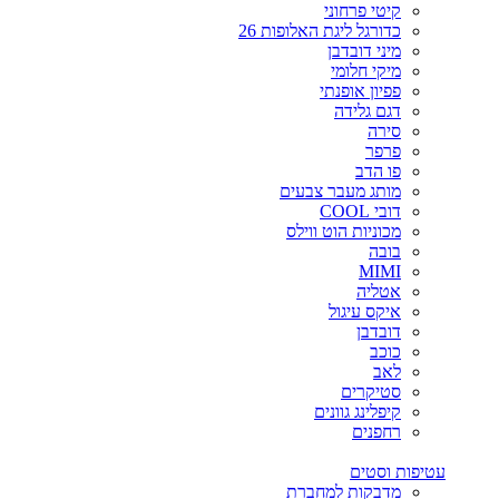
קיטי פרחוני
כדורגל ליגת האלופות 26
מיני דובדבן
מיקי חלומי
פפיון אופנתי
דגם גלידה
סירה
פרפר
פו הדב
מותג מעבר צבעים
דובי COOL
מכוניות הוט ווילס
בובה
MIMI
אטליה
איקס עיגול
דובדבן
כוכב
לאב
סטיקרים
קיפלינג גוונים
רחפנים
עטיפות וסטים
מדבקות למחברת