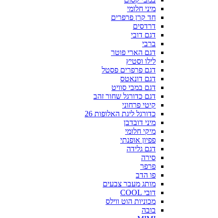
מיני חלומי
חד קרן פרפרים
דרדסים
דגם דובי
ברבי
דגם הארי פוטר
לילו וסטיץ
דגם פרפרים פסטל
דגם דונאטס
דגם במבי סוויט
דגם כדורגל שחור זהב
קיטי פרחוני
כדורגל ליגת האלופות 26
מיני דובדבן
מיקי חלומי
פפיון אופנתי
דגם גלידה
סירה
פרפר
פו הדב
מותג מעבר צבעים
דובי COOL
מכוניות הוט ווילס
בובה