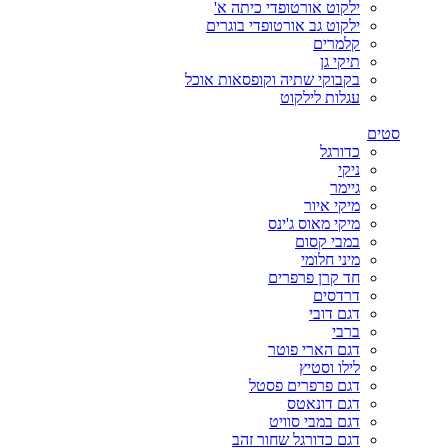
ילקוט אורטופדי כיתה א'
ילקוט גב אורטופדי בוגרים
קלמרים
תיקי גן
בקבוקי שתיה וקופסאות אוכל
עגלות לילקוט
סטים
כדורגל
ניקי
גיימר
מיקי איור
מיקי מאוס ג'ינס
במבי קסום
מיני חלומי
חד קרן פרפרים
דרדסים
דגם דובי
ברבי
דגם הארי פוטר
לילו וסטיץ
דגם פרפרים פסטל
דגם דונאטס
דגם במבי סוויט
דגם כדורגל שחור זהב