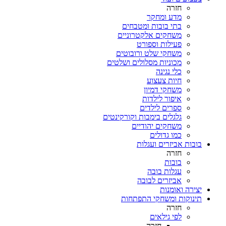
חזרה
מדע ומחקר
בתי בובות ומטבחים
משחקים אלקטרוניים
פעילות וספורט
משחקי שלט ורובוטים
מכוניות מסלולים ושלטים
כלי נגינה
חיות צעצוע
משחקי דמיון
איפור לילדות
ספרים לילדים
גלגלים בימבות וקורקינטים
משחקים יהודיים
כמו גדולים
בובות אביזרים ועגלות
חזרה
בובות
עגלות בובה
אביזרים לבובה
יצירה ואומנות
תינוקות ומשחקי התפתחות
חזרה
לפי גילאים
חזרה