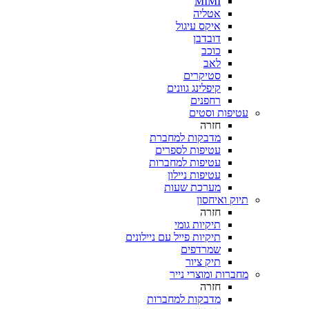
MIMI
אטליה
איקס עיגול
דובדבן
כוכב
לאב
סטיקרים
קיפלינג גוונים
רחפנים
עטיפות וסטים
חזרה
מדבקות למחברת
עטיפות לספרים
עטיפות למחברות
עטיפות ניילון
מערכת שעות
תיוק ואיחסון
חזרה
תיקיות גומי
תיקיות פייל עם ניילונים
שמרדפים
תיק ציור
מחברות ומוצרי נייר
חזרה
מדבקות למחברות