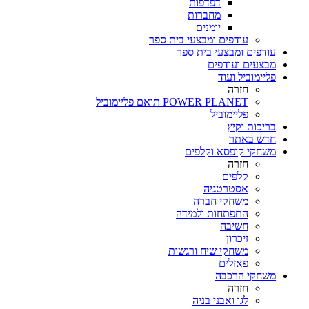
דפדפות
מחברות
יומנים
עודפים ומבצעי בית ספר
עודפים ומבצעי בית ספר
מבצעים ועודפים
פליימוביל ועוד
חזרה
POWER PLANET תואם פליימוביל
פליימוביל
בריכות וקיץ
חדש באתר
משחקי קופסא וקלפים
חזרה
קלפים
אסטרטגיה
משחקי חברה
התפתחות ולמידה
חשיבה
זיכרון
משחקי שיח ורגשות
פאזלים
משחקי הרכבה
חזרה
לגו ואבני בניה