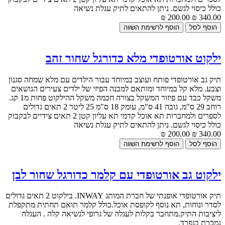
כולל כיסוי לגשם. ניתן להתאים לתיק עגלת נשיאה
200.00 ₪
340.00 ₪
ילקוט אורטופדי מלא כדורגל שחור זהב
תיק גב אורטופדי פותח ועוצב במיוחד עבור הילדים עם מלא שמחה סגנון
וצבע. מלא קל במיוחד ומותאם למבנה הפיזי של ילדים צעירים הנושאים
משקל כבד עם פיזור המשקל בצורה חכמה משקל ההילקוט פחות מ1 קג.
רוחב 29 ס"מ, גובה 41 ס"מ, עומק 18 ס"מ 25 ליטר 2 תאים גדולים
לספרים ולמחברות תא אוכל קדמי תא עליון קטן 2 תאים צידיים לבקבוק
כולל כיסוי לגשם. ניתן להתאים לתיק עגלת נשיאה
200.00 ₪
340.00 ₪
ילקוט גב אורטופדי עם קלמר כדורגל שחור לבן
תיק אורטופדי אופנתי של חברת המותג INWAY. בילקוט 2 תאים גדולים
לסדר ונוחות, תא נוסף לקופסת אוכל.כולל קלמר תואם תחתית מתקפלת
ליציבות התיק.מתחבר בקלות לעגלה של גרופי לנשיאה קלה . העגלה
נמכרת בנפרד.