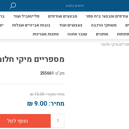
עודפים ומבצעי בית ספר
מבצעים ועודפים
פליימוביל ועוד
ברי
ם
משחקי הרכבה
צעצועים ועוד
בובות אביזרים ועגלות
יצ
פתחות
מותגים
שובר מתנה
מתנות מענינות
ריים מיקי חלומי
מספריים מיקי חלומ
מק"ט:
255661
מחיר מקורי:
15.00 ₪
מחיר:
9.00 ₪