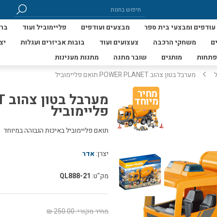
עודפים ומבצעי בית ספר
מבצעים ועודפים
פליימוביל ועוד
ברי
ם
משחקי הרכבה
צעצועים ועוד
בובות אביזרים ועגלות
יצ
פתחות
מותגים
שובר מתנה
מתנות מענינות
מערבל בטון צהוב POWER PLANET תואם פליימוביל
מחיר 
מיוחד
פליימוביל
תואם פליימוביל באיכות הגבוהה במיוחד
יצרן:
אדר
מק"ט:
QL888-21
מחיר מקורי:
250.00 ₪