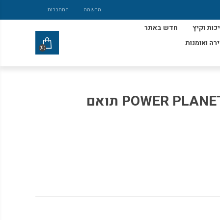
הרשמה
התחברות
כות וקיץ
חדש באתר
ירה ואומנות
(0)
מערבל בטון צהוב POWER PLANET תואם