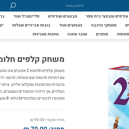
עודפים ומבצעי בית ספר
מבצעים ועודפים
פליימוביל ועוד
ברי
ם
משחקי הרכבה
צעצועים ועוד
בובות אביזרים ועגלות
יצ
פתחות
מותגים
שובר מתנה
מתנות מענינות
משחק קלפים חלומו
משחק קלפים חלומות 2
עם דמויות חדשות ועם משימה חדשה: להצ
מהצרות ומהסכנות שנקלעו אליהן. צרפו 
המלכים, אך היזהרו מהגמדים השובבים, 
ותוכתרו לגיבורים המלכותיים! גילאי 8 ומעלה
מחיר מקורי:
90.00 ₪