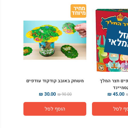
מחיר 
מיוחד
ז
 
י
ים חצר המלך
משחק באובב קודקוד עודפים
סמיינד
30.00 ₪
45.00 ₪
90.00 ₪