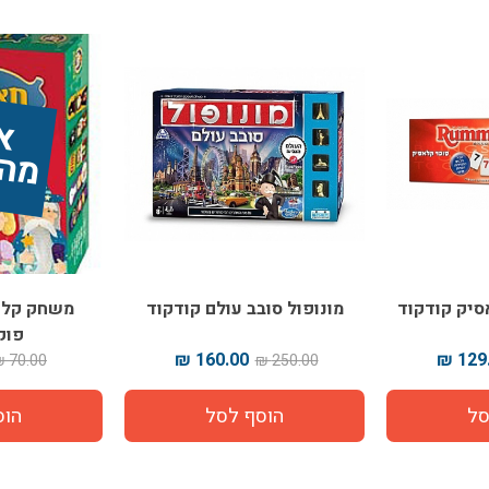
א
ל
מ
ה
מ
ל
א
סיק קודקוד
מונופול סובב עולם קודקוד
משחק קלפ
פוק
160.00 ₪
129.
70.00 ₪
250.00 ₪