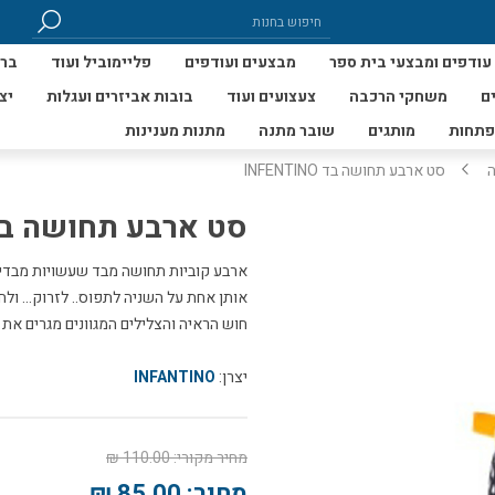
עודפים ומבצעי בית ספר
מבצעים ועודפים
פליימוביל ועוד
ברי
ם
משחקי הרכבה
צעצועים ועוד
בובות אביזרים ועגלות
יצ
פתחות
מותגים
שובר מתנה
מתנות מענינות
ה
סט ארבע תחושה בד INFENTINO
סט ארבע תחושה בד FENTINO
ארבע קוביות תחושה מבד שעשויות מבדים
אותן אחת על השניה לתפוס.. לזרוק... ולח
חוש הראיה והצלילים המגוונים מגרים את
יצרן:
INFANTINO
מחיר מקורי:
110.00 ₪
מחיר:
85.00 ₪