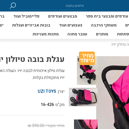
עודפים ומבצעי בית ספר
מבצעים ועודפים
פליימוביל ועוד
ברי
ם
משחקי הרכבה
צעצועים ועוד
בובות אביזרים ועגלות
יצ
פתחות
מותגים
שובר מתנה
מתנות מענינות
טיולון יויו
מחיר 
עגלת בובה טיולון יו
מיוחד
עגלת טילון איכותית לבובה יויו. העגלה 
יויו מתקפלת בקלות.
יצרן:
UZI TOYS
מק"ט:
16-426
מחיר מקורי:
390.00 ₪