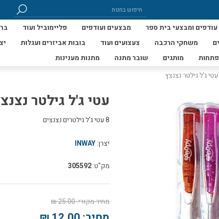
עודפים ומבצעי בית ספר
מבצעים ועודפים
פליימוביל ועוד
ברי
ם
משחקי הרכבה
צעצועים ועוד
בובות אביזרים ועגלות
יצ
פתחות
מותגים
שובר מתנה
מתנות מענינות
עטי ג'ל גילטר נצנצץ
עטי ג'ל גילטר נצנצ
8 עטי ג'ל גילטרים נצנצים
יצרן:
INWAY
מק"ט:
305592
מחיר מקורי:
25.00 ₪
מחיר:
12.00 ₪