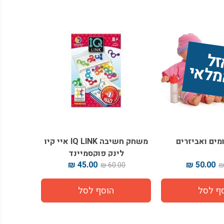
ז
 
י
מים ואביזרים
משחק חשיבה IQ LINK איי קיו
לינק פוקסמיינד
45.00 ₪
50.00 ₪
60.00 ₪