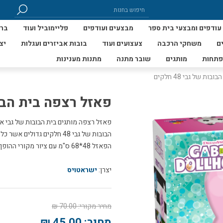
עודפים ומבצעי בית ספר
מבצעים ועודפים
פליימוביל ועוד
ברי
ם
משחקי הרכבה
צעצועים ועוד
בובות אביזרים ועגלות
יצ
פתחות
מותגים
שובר מתנה
מתנות מענינות
ת של גבי 48 חלקים
פאזל רצפה בית הבובות ש
הבובות של גבי 48 חלקים גד
הפאזל 48*68 ס"מ עם ציור מקורי ההופך את הלמידה לחווייתית.
יצרן:
ישראטויס
מחיר מקורי:
70.00 ₪
מחיר:
45.00 ₪