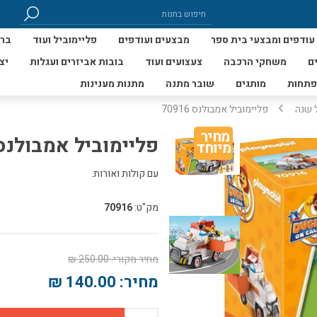
עודפים ומבצעי בית ספר
מבצעים ועודפים
פליימוביל ועוד
ברי
ם
משחקי הרכבה
צעצועים ועוד
בובות אביזרים ועגלות
יצ
פתחות
מותגים
שובר מתנה
מתנות מענינות
 שנה
פליימוביל אמבולנס 70916
מחיר 
פליימוביל אמבולנס 0916
מיוחד
עם קולות ואורות.
מק"ט:
70916
מחיר מקורי:
250.00 ₪
מחיר:
140.00 ₪