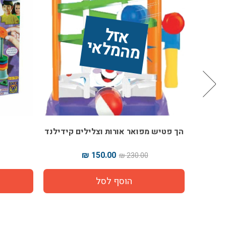
אז
ל 
מ
ה
מ
ל
אי
הך פטיש מפואר אורות וצלילים קידילנד
צבע 
₪
150.00 ₪
230.00 ₪