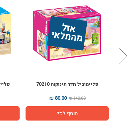
אז
ל 
מ
ה
מ
ל
אי
פליימוביל חדר תינוקות 70210
פליימו
80.00 ₪
140.00 ₪