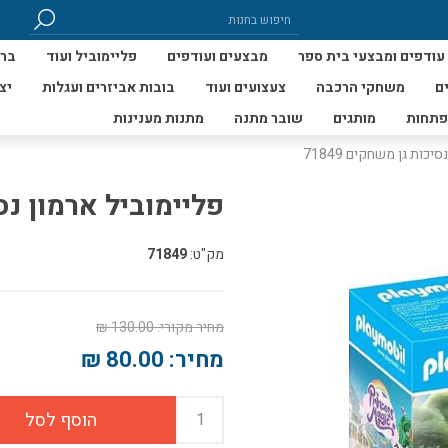
עודפים ומבצעי בית ספר
מבצעים ועודפים
פליימוביל ועוד
ברי
ם
משחקי הרכבה
צעצועים ועוד
בובות אביזרים ועגלות
יצ
פתחות
מותגים
שובר מתנה
מתנות מענינות
יכות גן משחקים 71849
פליימוביל ארמון נסיכ
מק"ט:
71849
מחיר מקורי:
130.00 ₪
מחיר:
80.00 ₪