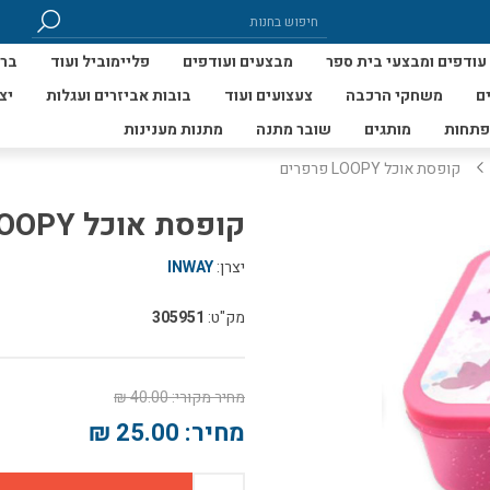
עודפים ומבצעי בית ספר
מבצעים ועודפים
פליימוביל ועוד
ברי
ם
משחקי הרכבה
צעצועים ועוד
בובות אביזרים ועגלות
יצ
פתחות
מותגים
שובר מתנה
מתנות מענינות
קופסת אוכל LOOPY פרפרים
קופסת אוכל LOOPY פרפרים
יצרן:
INWAY
מק"ט:
305951
מחיר מקורי:
40.00 ₪
מחיר:
25.00 ₪