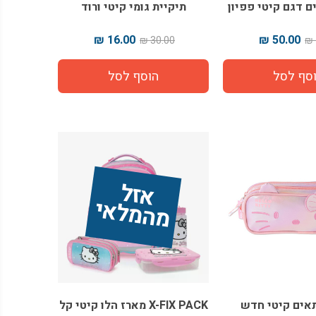
תיקיית גומי קיטי ורוד
16.00 ₪
50.00 ₪
30.00 ₪
אז
ל 
מ
ה
מ
ל
אי
X-FIX PACK מארז הלו קיטי קל