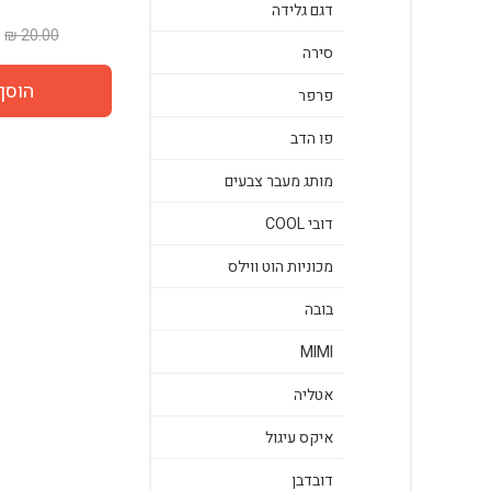
דגם גלידה
20.00 ₪
סירה
פרפר
פו הדב
מותג מעבר צבעים
דובי COOL
מכוניות הוט ווילס
בובה
MIMI
אטליה
איקס עיגול
דובדבן