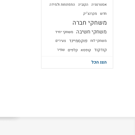
אסטרטגיה
הקוביה
התפתחות ולמידה
חדש
מקרנצ'יק
משחקי חברה
משחקי חשיבה
משחקי יחיד
פוקסמיינד
משחקי לוח
צעירים
קודקוד
קופסא
קלפים
שפיר
הצג הכל