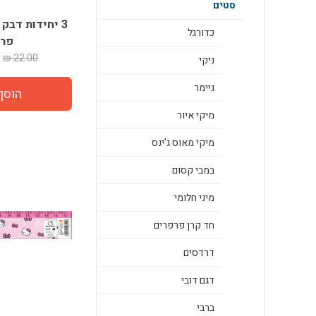
סטים
3 יחידות דבק
כדורגל
פרח
22.00 ₪
ניקי
גיימר
מיקי איור
מיקי מאוס ג'ינס
במבי קסום
מיני חלומי
חד קרן פרפרים
דרדסים
דגם דובי
ברבי