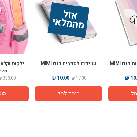
אז
ל 
מ
ה
מ
ל
אי
עטיפות לספרים דגם MIMI
ילקוט וקלמר
מלא
10.00 ₪
10.
380.00 ₪
17.00 ₪