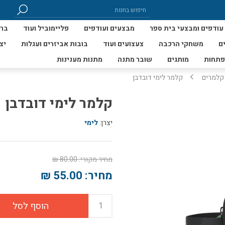
עודפים ומבצעי בית ספר
מבצעים ועודפים
פליימוביל ועוד
ברי
ם
משחקי הרכבה
צעצועים ועוד
בובות אביזרים ועגלות
יצ
פתחות
מותגים
שובר מתנה
מתנות מענינות
קלמרים
קלמר לימי דובדבן
קלמר לימי דובדבן
יצרן:
לימי
מחיר מקורי:
80.00 ₪
מחיר:
55.00 ₪