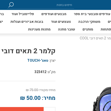
עודפים ומבצעי בית ספר
מבצעים ועודפים
פליימוביל ועוד
ברי
ם
משחקי הרכבה
צעצועים ועוד
בובות אביזרים ועגלות
יצ
פתחות
מותגים
שובר מתנה
מתנות מענינות
ים דובי COOL
קלמר 2 תאים דובי COOL
יצרן:
טאצ'-TOUCH
מק"ט:
323412
מחיר מקורי:
75.00 ₪
מחיר:
50.00 ₪