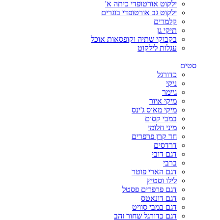
ילקוט אורטופדי כיתה א'
ילקוט גב אורטופדי בוגרים
קלמרים
תיקי גן
בקבוקי שתיה וקופסאות אוכל
עגלות לילקוט
סטים
כדורגל
ניקי
גיימר
מיקי איור
מיקי מאוס ג'ינס
במבי קסום
מיני חלומי
חד קרן פרפרים
דרדסים
דגם דובי
ברבי
דגם הארי פוטר
לילו וסטיץ
דגם פרפרים פסטל
דגם דונאטס
דגם במבי סוויט
דגם כדורגל שחור זהב