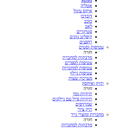
MIMI
אטליה
איקס עיגול
דובדבן
כוכב
לאב
סטיקרים
קיפלינג גוונים
רחפנים
עטיפות וסטים
חזרה
מדבקות למחברת
עטיפות לספרים
עטיפות למחברות
עטיפות ניילון
מערכת שעות
תיוק ואיחסון
חזרה
תיקיות גומי
תיקיות פייל עם ניילונים
שמרדפים
תיק ציור
מחברות ומוצרי נייר
חזרה
מדבקות למחברות