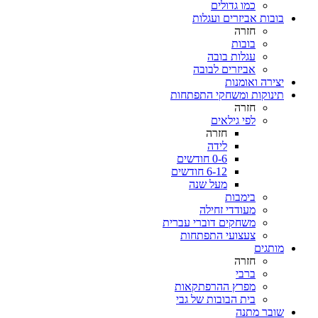
כמו גדולים
בובות אביזרים ועגלות
חזרה
בובות
עגלות בובה
אביזרים לבובה
יצירה ואומנות
תינוקות ומשחקי התפתחות
חזרה
לפי גילאים
חזרה
לידה
0-6 חודשים
6-12 חודשים
מעל שנה
בימבות
מעודדי זחילה
משחקים דוברי עברית
צעצועי התפתחות
מותגים
חזרה
ברבי
מפרץ ההרפתקאות
בית הבובות של גבי
שובר מתנה