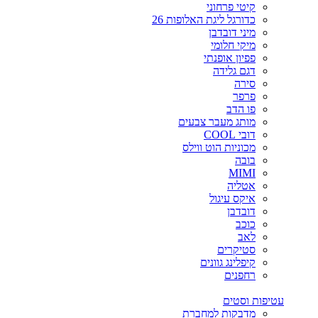
קיטי פרחוני
כדורגל ליגת האלופות 26
מיני דובדבן
מיקי חלומי
פפיון אופנתי
דגם גלידה
סירה
פרפר
פו הדב
מותג מעבר צבעים
דובי COOL
מכוניות הוט ווילס
בובה
MIMI
אטליה
איקס עיגול
דובדבן
כוכב
לאב
סטיקרים
קיפלינג גוונים
רחפנים
עטיפות וסטים
מדבקות למחברת