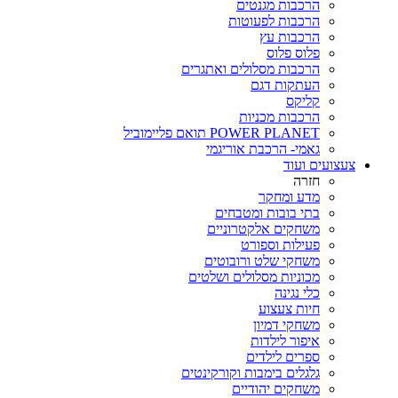
הרכבות מגנטים
הרכבות לפעוטות
הרכבות עץ
פלוס פלוס
הרכבות מסלולים ואתגרים
העתקות דגם
קליקס
הרכבות מכניות
POWER PLANET תואם פליימוביל
גאמי- הרכבת אוריגמי
צעצועים ועוד
חזרה
מדע ומחקר
בתי בובות ומטבחים
משחקים אלקטרוניים
פעילות וספורט
משחקי שלט ורובוטים
מכוניות מסלולים ושלטים
כלי נגינה
חיות צעצוע
משחקי דמיון
איפור לילדות
ספרים לילדים
גלגלים בימבות וקורקינטים
משחקים יהודיים