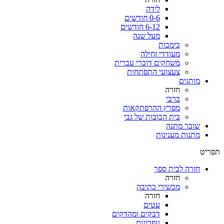
לידה
0-6 חודשים
6-12 חודשים
מעל שנה
בימבות
מעודדי זחילה
משחקים דוברי עברית
צעצועי התפתחות
מותגים
חזרה
ברבי
מפרץ ההרפתקאות
בית הבובות של גבי
שובר מתנה
מתנות מענינות
תפריט
חזרה לבית ספר
חזרה
מכשירי כתיבה
חזרה
עטים
דבקים ומהדקים
עפרונות