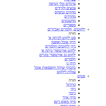
סרגלים וכלי הנדסה
צבעים ולורדים
מחקים וטיפקס
מחדדים
מחשבונים
מספריים
ילקוטים, קלמרים ואביזרים
חזרה
סט ילקוט לכיתה א'
תיקי אוכל ואופנה
ניקי ילקוטים וקלמרים
ילקוט אורטופדי כיתה א'
ילקוט גב אורטופדי בוגרים
קלמרים
תיקי גן
בקבוקי שתיה וקופסאות אוכל
עגלות לילקוט
סטים
חזרה
כדורגל
ניקי
גיימר
מיקי איור
מיקי מאוס ג'ינס
במבי קסום