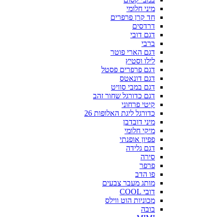
מיני חלומי
חד קרן פרפרים
דרדסים
דגם דובי
ברבי
דגם הארי פוטר
לילו וסטיץ
דגם פרפרים פסטל
דגם דונאטס
דגם במבי סוויט
דגם כדורגל שחור זהב
קיטי פרחוני
כדורגל ליגת האלופות 26
מיני דובדבן
מיקי חלומי
פפיון אופנתי
דגם גלידה
סירה
פרפר
פו הדב
מותג מעבר צבעים
דובי COOL
מכוניות הוט ווילס
בובה