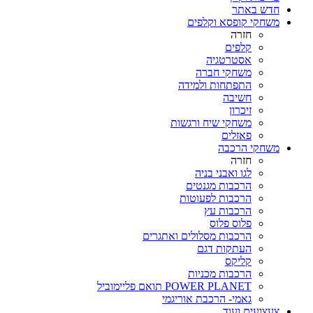
חדש באתר
משחקי קופסא וקלפים
חזרה
קלפים
אסטרטגיה
משחקי חברה
התפתחות ולמידה
חשיבה
זיכרון
משחקי שיח ורגשות
פאזלים
משחקי הרכבה
חזרה
לגו ואבני בניה
הרכבות מגנטים
הרכבות לפעוטות
הרכבות עץ
פלוס פלוס
הרכבות מסלולים ואתגרים
העתקות דגם
קליקס
הרכבות מכניות
POWER PLANET תואם פליימוביל
גאמי- הרכבת אוריגמי
צעצועים ועוד