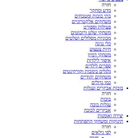
חזרה
מדע ומחקר
בתי בובות ומטבחים
משחקים אלקטרוניים
פעילות וספורט
משחקי שלט ורובוטים
מכוניות מסלולים ושלטים
כלי נגינה
חיות צעצוע
משחקי דמיון
איפור לילדות
ספרים לילדים
גלגלים בימבות וקורקינטים
משחקים יהודיים
כמו גדולים
בובות אביזרים ועגלות
חזרה
בובות
עגלות בובה
אביזרים לבובה
יצירה ואומנות
תינוקות ומשחקי התפתחות
חזרה
לפי גילאים
חזרה