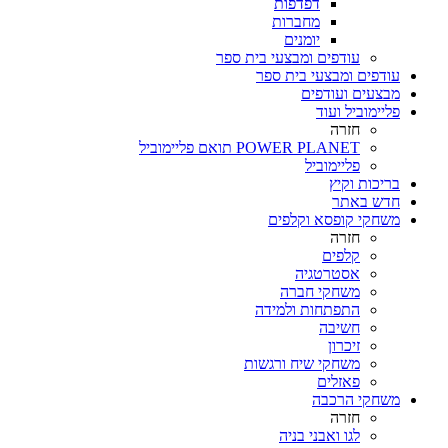
דפדפות
מחברות
יומנים
עודפים ומבצעי בית ספר
עודפים ומבצעי בית ספר
מבצעים ועודפים
פליימוביל ועוד
חזרה
POWER PLANET תואם פליימוביל
פליימוביל
בריכות וקיץ
חדש באתר
משחקי קופסא וקלפים
חזרה
קלפים
אסטרטגיה
משחקי חברה
התפתחות ולמידה
חשיבה
זיכרון
משחקי שיח ורגשות
פאזלים
משחקי הרכבה
חזרה
לגו ואבני בניה