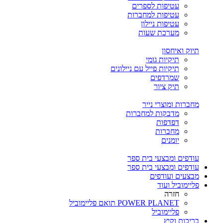
עטיפות לספרים
עטיפות למחברות
עטיפות ניילון
מערכת שעות
תיוק ואיחסון
תיקיות גומי
תיקיות פייל עם ניילונים
שמרדפים
תיק ציור
מחברות ומוצרי נייר
מדבקות למחברות
דפדפות
מחברות
יומנים
עודפים ומבצעי בית ספר
עודפים ומבצעי בית ספר
מבצעים ועודפים
פליימוביל ועוד
חזרה
POWER PLANET תואם פליימוביל
פליימוביל
בריכות וקיץ