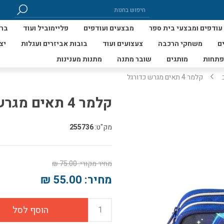
עודפים ומבצעי בית ספר
מבצעים ועודפים
פליימוביל ועוד
ברי
ם
משחקי הרכבה
צעצועים ועוד
בובות אביזרים ועגלות
יצ
פתחות
מותגים
שובר מתנה
מתנות מענינות
קלמר 4 תאים מגרש כדורגל
קלמר 4 תאים מגרש כדורגל
מק"ט:
255736
מחיר מקורי:
75.00 ₪
מחיר:
55.00 ₪