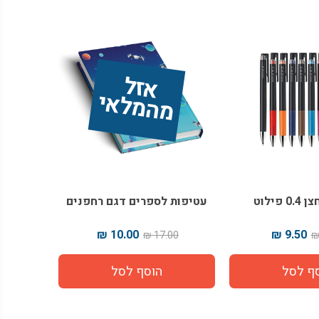
אז
ל 
מ
ה
מ
ל
אי
 פילוט
עטיפות לספרים דגם רחפנים
10.00 ₪
9.50 ₪
17.00 ₪