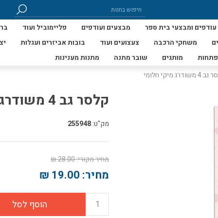
עודפים ומבצעי בית ספר
מבצעים ועודפים
פליימוביל ועוד
ברי
ם
משחקי הרכבה
צעצועים ועוד
בובות אביזרים ועגלות
יצ
פתחות
מותגים
שובר מתנה
מתנות מענינות
 משודרג מיקי חלומי
קלסר גב 4 משודרג מיקי חלומי
מק"ט:
255948
מחיר מקורי:
28.00 ₪
מחיר:
19.00 ₪