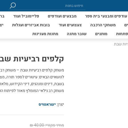
עודפים ומבצעי בית ספר
מבצעים ועודפים
פליימוביל ועוד
ברי
ם
משחקי הרכבה
צעצועים ועוד
בובות אביזרים ועגלות
יצ
פתחות
מותגים
שובר מתנה
מתנות מענינות
יות שבת
קלפים רביעיות שב
משחק קלפים רביעיות שבת – משחק רביע
לנושאים הבאים: עיטורים לספר תורה, מצו
בשבת, דינים ומנהגים, דיני הקידוש, מל
משחק רב גילאי המומלץ מאוד לפיתוח הקשר
יצרן:
ישראטויס
מחיר מקורי:
40.00 ₪