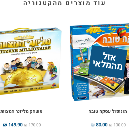
עוד מוצרים מהקטגוריה
אז
ל 
מ
ה
מ
ל
אי
מונופול עסקה טובה
משחק מליונר המצוות
149.90 ₪
80.00 ₪
170.00 ₪
130.00 ₪