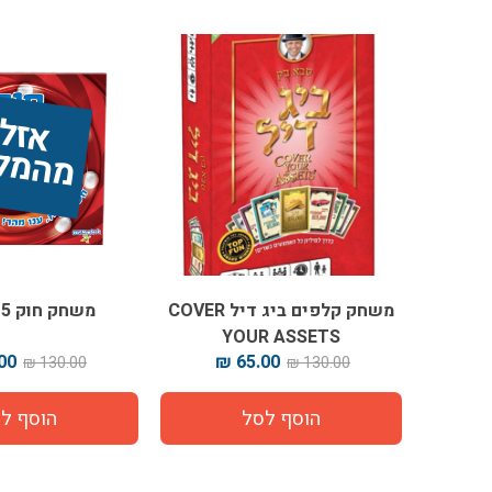
אז
ל 
מ
ה
מ
ל
אי
משחק קלפים ביג דיל COVER
משחק חוק 5 השניות
YOUR ASSETS
0 ₪
65.00 ₪
130.00 ₪
130.00 ₪