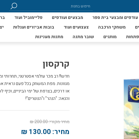
עודפים ומבצעי בית ספר
מבצעים ועודפים
פליימוביל ועוד
ברי
ם
משחקי הרכבה
צעצועים ועוד
בובות אביזרים ועגלות
יצ
פתחות
מותגים
שובר מתנה
מתנות מענינות
קרקסון
חדש!! רב מכר עולמי אסטרטגי, תחרותי ומ
מגוונות. מפת המשחק בכל פעם נראית אחר
או דרכים, בצרפת של ימי הביניים, וכיף 
והנאה: "הנהר" ו"הנוטרים"!
מחיר מקורי:
200.00 ₪
מחיר:
130.00 ₪