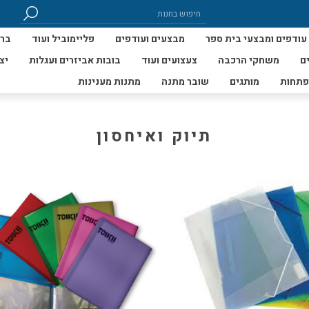
עודפים ומבצעי בית ספר
מבצעים ועודפים
פליימוביל ועוד
ברי
ם
משחקי הרכבה
צעצועים ועוד
בובות אביזרים ועגלות
יצ
פתחות
מותגים
שובר מתנה
מתנות מענינות
תיוק ואיחסון