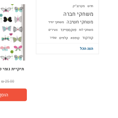
חדש
מקרנצ'יק
משחקי חברה
משחקי חשיבה
משחקי יחיד
פוקסמיינד
משחקי לוח
צעירים
קודקוד
קופסא
קלפים
שפיר
הצג הכל
תיקיית גומי 
25.00 ₪