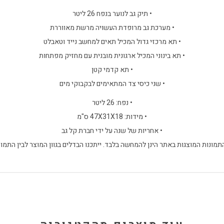
• תיק גב לנוער בנפח 26 ליטר
• מערכת גב מרופדת העשויה מרשת מאווררת
• תא מרכזי גדול המכיל תאים למחשב נייד וטאבלט
• תא בינוני המכיל ארגונית מובנית עם מחזיק מפתחות
• תא קדמי קטן
• שני כיסי צד המתאימים לבקבוקי מים
• נפח: 26 ליטר
• מידות: 47X31X18 ס"מ
• אחריות של שנה על ידי חברת קל גב
התמונות המוצגות באתר הינן להמחשה בלבד. ייתכנו הבדלים בגוון המוצר לבין התמונ