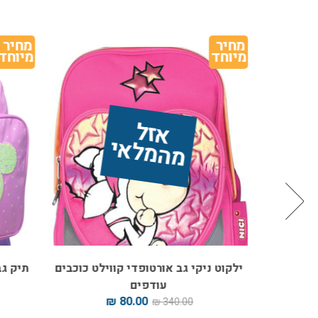
מחיר 
מחיר 
מיוחד
מיוחד
אז
ל 
מ
ה
מ
ל
אי
רודה
ילקוט ניקי גב אורטופדי קווילט כוכבים
תיק גב א
עודפים
80.00 ₪
340.00 ₪