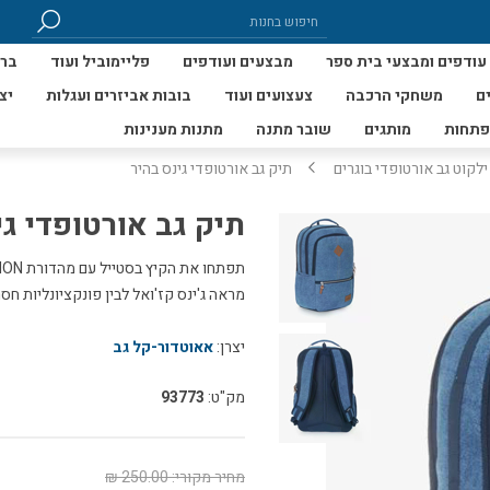
עודפים ומבצעי בית ספר
מבצעים ועודפים
פליימוביל ועוד
ברי
ם
משחקי הרכבה
צעצועים ועוד
בובות אביזרים ועגלות
יצ
פתחות
מותגים
שובר מתנה
מתנות מענינות
ילקוט גב אורטופדי בוגרים
תיק גב אורטופדי גינס בהיר
תיק גב אורטופדי גי
מראה ג'ינס קז'ואל לבין פונקציונליות ח
יצרן:
אאוטדור-קל גב
מק"ט:
93773
מחיר מקורי:
250.00 ₪