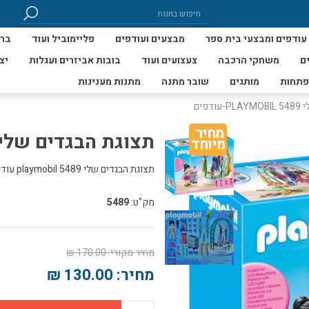
עודפים ומבצעי בית ספר
מבצעים ועודפים
פליימוביל ועוד
ברי
ם
משחקי הרכבה
צעצועים ועוד
בובות אביזרים ועגלות
יצ
פתחות
מותגים
שובר מתנה
מתנות מענינות
דפים
מחיר 
תצוגת הבגדים שלי 5489 PLAYMOBIL-עודפי
מיוחד
תצוגת הבגדים שלי 5489 playmobil עודפים מוצר תקין אריזה פגומה
מק"ט:
5489
מחיר מקורי:
170.00 ₪
מחיר:
130.00 ₪