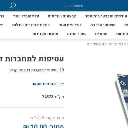
עודפים ומבצעי בית ספר
מבצעים ועודפים
פליימוביל ועוד
ברי
ם
משחקי הרכבה
צעצועים ועוד
בובות אביזרים ועגלות
יצ
פתחות
מותגים
שובר מתנה
מתנות מענינות
ת למחברות דגם סטיקרים
עטיפות למחברות ד
10 עטיפות למחברות דגם סטיקרים
יצרן:
עטיפות סטאר
מק"ט:
74523
מחיר מקורי:
17.00 ₪
מחיר:
10.00 ₪