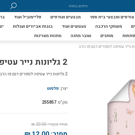
עודפים ומבצעי בית ספר
מבצעים ועודפים
פליימוביל ועוד
ברי
ם
משחקי הרכבה
צעצועים ועוד
בובות אביזרים ועגלות
יצ
פתחות
מותגים
שובר מתנה
מתנות מענינות
2 גליונות נייר עטיפה לספרים דגם פו הדב
2 גליונות נייר עטיפה לספרים דגם פו הדב 70*100 ס"מ גודל כל גליון
יצרן:
פלפוט
מק"ט:
255857
מחיר מקורי:
20.00 ₪
מחיר:
12.00 ₪