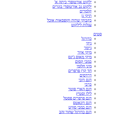
ילקוט אורטופדי כיתה א'
ילקוט גב אורטופדי בוגרים
קלמרים
תיקי גן
בקבוקי שתיה וקופסאות אוכל
עגלות לילקוט
סטים
כדורגל
ניקי
גיימר
מיקי איור
מיקי מאוס ג'ינס
במבי קסום
מיני חלומי
חד קרן פרפרים
דרדסים
דגם דובי
ברבי
דגם הארי פוטר
לילו וסטיץ
דגם פרפרים פסטל
דגם דונאטס
דגם במבי סוויט
דגם כדורגל שחור זהב