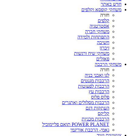
חדש באתר
משחקי קופסא וקלפים
חזרה
קלפים
אסטרטגיה
משחקי חברה
התפתחות ולמידה
חשיבה
זיכרון
משחקי שיח ורגשות
פאזלים
משחקי הרכבה
חזרה
לגו ואבני בניה
הרכבות מגנטים
הרכבות לפעוטות
הרכבות עץ
פלוס פלוס
הרכבות מסלולים ואתגרים
העתקות דגם
קליקס
הרכבות מכניות
POWER PLANET תואם פליימוביל
גאמי- הרכבת אוריגמי
צעצועים ועוד