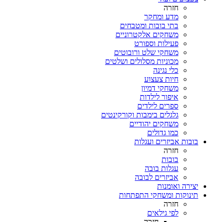
חזרה
מדע ומחקר
בתי בובות ומטבחים
משחקים אלקטרוניים
פעילות וספורט
משחקי שלט ורובוטים
מכוניות מסלולים ושלטים
כלי נגינה
חיות צעצוע
משחקי דמיון
איפור לילדות
ספרים לילדים
גלגלים בימבות וקורקינטים
משחקים יהודיים
כמו גדולים
בובות אביזרים ועגלות
חזרה
בובות
עגלות בובה
אביזרים לבובה
יצירה ואומנות
תינוקות ומשחקי התפתחות
חזרה
לפי גילאים
חזרה