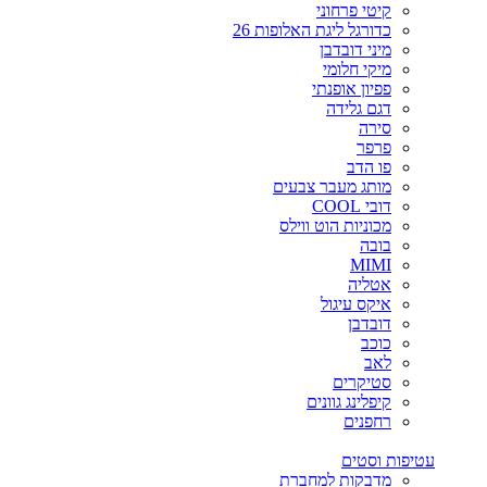
קיטי פרחוני
כדורגל ליגת האלופות 26
מיני דובדבן
מיקי חלומי
פפיון אופנתי
דגם גלידה
סירה
פרפר
פו הדב
מותג מעבר צבעים
דובי COOL
מכוניות הוט ווילס
בובה
MIMI
אטליה
איקס עיגול
דובדבן
כוכב
לאב
סטיקרים
קיפלינג גוונים
רחפנים
עטיפות וסטים
מדבקות למחברת