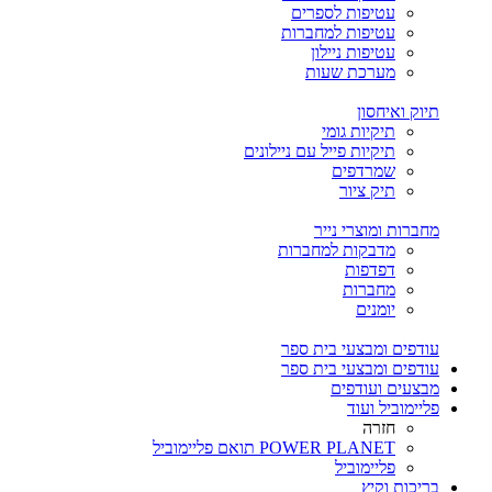
עטיפות לספרים
עטיפות למחברות
עטיפות ניילון
מערכת שעות
תיוק ואיחסון
תיקיות גומי
תיקיות פייל עם ניילונים
שמרדפים
תיק ציור
מחברות ומוצרי נייר
מדבקות למחברות
דפדפות
מחברות
יומנים
עודפים ומבצעי בית ספר
עודפים ומבצעי בית ספר
מבצעים ועודפים
פליימוביל ועוד
חזרה
POWER PLANET תואם פליימוביל
פליימוביל
בריכות וקיץ