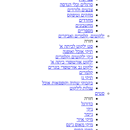
סרגלים וכלי הנדסה
צבעים ולורדים
מחקים וטיפקס
מחדדים
מחשבונים
מספריים
ילקוטים, קלמרים ואביזרים
חזרה
סט ילקוט לכיתה א'
תיקי אוכל ואופנה
ניקי ילקוטים וקלמרים
ילקוט אורטופדי כיתה א'
ילקוט גב אורטופדי בוגרים
קלמרים
תיקי גן
בקבוקי שתיה וקופסאות אוכל
עגלות לילקוט
סטים
חזרה
כדורגל
ניקי
גיימר
מיקי איור
מיקי מאוס ג'ינס
במבי קסום