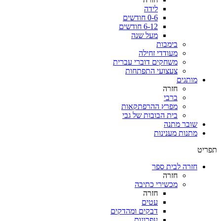
לידה
0-6 חודשים
6-12 חודשים
מעל שנה
בימבות
מעודדי זחילה
משחקים דוברי עברית
צעצועי התפתחות
מותגים
חזרה
ברבי
מפרץ ההרפתקאות
בית הבובות של גבי
שובר מתנה
מתנות מענינות
תפריט
חזרה לבית ספר
חזרה
מכשירי כתיבה
חזרה
עטים
דבקים ומהדקים
עפרונות