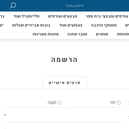
עודפים ומבצעי בית ספר
מבצעים ועודפים
פליימוביל ועוד
ברי
ם
משחקי הרכבה
צעצועים ועוד
בובות אביזרים ועגלות
יצ
פתחות
מותגים
שובר מתנה
מתנות מענינות
הרשמה
פרטים אישיים
זכר
נקבה
*