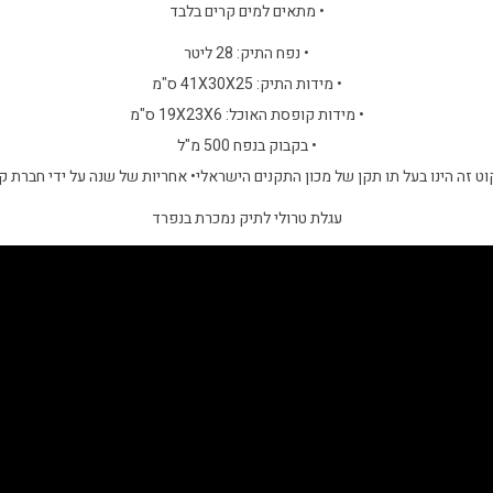
• מתאים למים קרים בלבד
• נפח התיק: 28 ליטר
• מידות התיק: 41X30X25 ס"מ
• מידות קופסת האוכל: 19X23X6 ס"מ
• בקבוק בנפח 500 מ"ל
קוט זה הינו בעל תו תקן של מכון התקנים הישראלי• אחריות של שנה על ידי חברת קל
עגלת טרולי לתיק נמכרת בנפרד