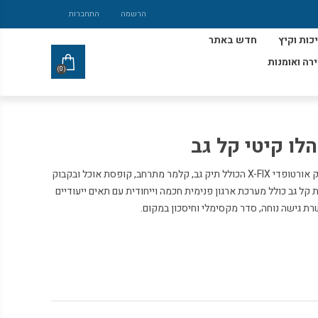
הרשמה
התחברות
כות וקיץ
חדש באתר
ירה ואומנות
(0)
עגלת טרולי לתיק נמכרת בנפרד מארז תיק אורטופדי X-FIX הכולל תיק גב, קלמר מתרחב, קופסת אוכל ובקבוק
מותג האיכות קל גב כולל מערכת ארגון פנימית חכמה וייחודית עם תאים ייעודיים
רת גישה נוחה, סדר מקסימלי וחיסכון במקום.