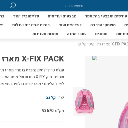
עודפים ומבצעי בית ספר
מבצעים ועודפים
פליימוביל ועוד
ברי
ם
משחקי הרכבה
צעצועים ועוד
בובות אביזרים ועגלות
יצ
פתחות
מותגים
שובר מתנה
מתנות מענינות
X-FI מארז הלו קיטי קל גב
X-FIX PACK מארז הלו קיטי קל גב
שתייה. תיק X-FIX החדש של 
לציוד הלימודי ולאביזרים הנלווים המאפש
יצרן:
קל גב
מק"ט:
93670