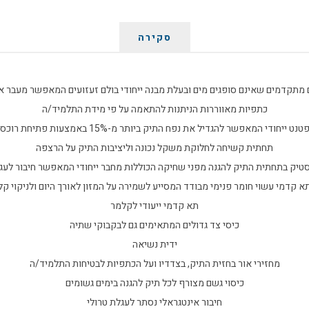
סקירה
מתקדמים שאינם סופגים מים ובעלת מבנה ייחודי בולם זעזועים המאפשר מעבר אוו
כתפיות מאווררות הניתנות להתאמה על פי מידת התלמיד/ה
ר להגדיל את נפח התיק ביותר מ-15% באמצעות פתיחת רוכסן, לשימוש בימים העמוסים
תחתית קשיחה לחלוקת משקל נכונה וליציבות התיק על הרצפה
סטיק בתחתית התיק להגנה מפני שחיקה הכוללות מחבר ייחודי המאפשר חיבור לעג
א קדמי עשוי חומר פנימי מבודד המסייע לשמירה על המזון לאורך היום ולניקוי קל
תא קדמי ייעודי לקלמר
כיסי צד גדולים המתאימים גם לבקבוקי שתיה
ידית נשיאה
מחזירי אור בחזית התיק, בצדדיו ועל הכתפיות לבטיחות התלמיד/ה
כיסוי גשם מצורף לכל תיק להגנה בימים גשומים
חיבור אינטגראלי נסתר לעגלת טרולי